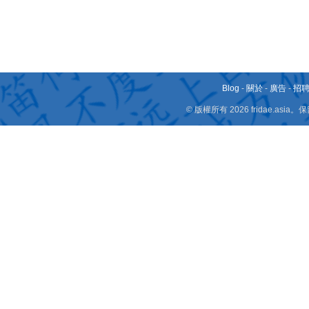
Blog
-
關於
-
廣告
-
招
© 版權所有 2026 fridae.a