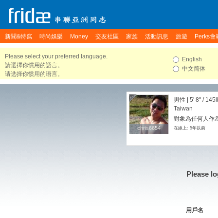
新聞&特寫
時尚娛樂
Money
交友社區
家族
活動訊息
旅遊
Perks會
Please select your preferred language.
English
請選擇你慣用的語言。
中文简体
请选择你惯用的语言。
男性 |
5' 8"
/
145l
Taiwan
對象為任何人作
chris6654
chris6654
在線上: 5年以前
Please lo
用戶名