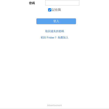
密碼
記住我
取回遺失的密碼
初到 Fridae？ 免費加入
Advertisement