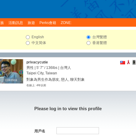
家族
活動訊息
旅遊
Perks會籍
ZONE:
English
台灣繁體
中文简体
香港繁體
privacycutie
男性 |
5' 7"
/
136lbs
| 台灣人
Taipei City, Taiwan
對象為男生作為朋友, 戀人, 聊天對象
coketea
coketea
在線上: 4年以前
Please log in to view this profile
用戶名