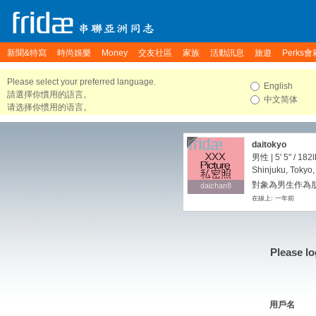
新聞&特寫
時尚娛樂
Money
交友社區
家族
活動訊息
旅遊
Perks會
Please select your preferred language.
English
請選擇你慣用的語言。
中文简体
请选择你惯用的语言。
daitokyo
男性 |
5' 5"
/
182l
Shinjuku, Tokyo
對象為男生作為
daichan8
daichan8
在線上: 一年前
Please lo
用戶名