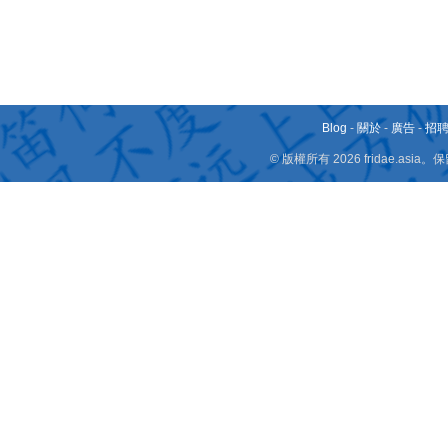
Blog
-
關於
-
廣告
-
招
© 版權所有 2026 fridae.a