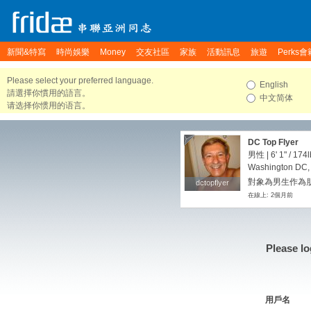
新聞&特寫
時尚娛樂
Money
交友社區
家族
活動訊息
旅遊
Perks會
Please select your preferred language.
English
請選擇你慣用的語言。
中文简体
请选择你惯用的语言。
DC Top Flyer
男性 |
6' 1"
/
174l
Washington DC, D
對象為男生作為朋友
dctopflyer
dctopflyer
在線上: 2個月前
Please lo
用戶名