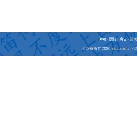
Blog
-
關於
-
廣告
-
招
© 版權所有 2026 fridae.a