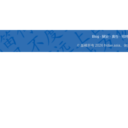
Blog
-
關於
-
廣告
-
招
© 版權所有 2026 fridae.a