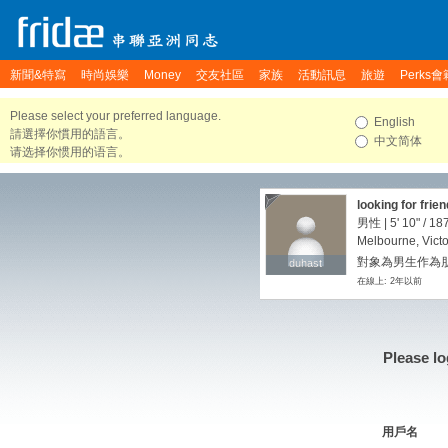
新聞&特寫
時尚娛樂
Money
交友社區
家族
活動訊息
旅遊
Perks會
Please select your preferred language.
English
請選擇你慣用的語言。
中文简体
请选择你惯用的语言。
looking for friend
男性 |
5' 10"
/
187
Melbourne, Victor
對象為男生作為
duhast
duhast
在線上: 2年以前
Please lo
用戶名