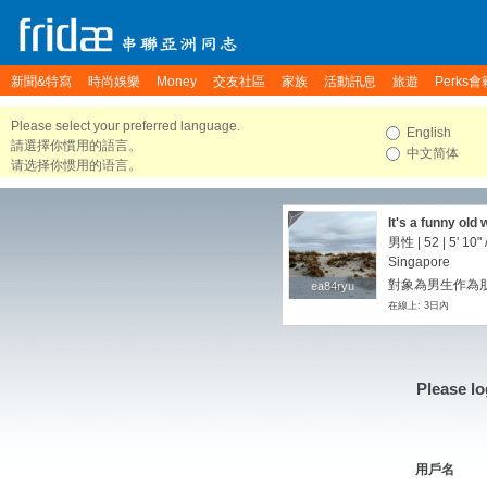
新聞&特寫
時尚娛樂
Money
交友社區
家族
活動訊息
旅遊
Perks會
Please select your preferred language.
English
請選擇你慣用的語言。
中文简体
请选择你惯用的语言。
It's a funny old 
男性 | 52 |
5' 10"
Singapore
對象為男生作為朋
ea84ryu
ea84ryu
在線上: 3日內
Please lo
用戶名