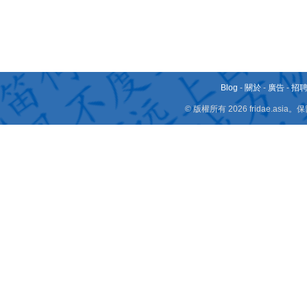
Blog
-
關於
-
廣告
-
招
© 版權所有 2026 fridae.a