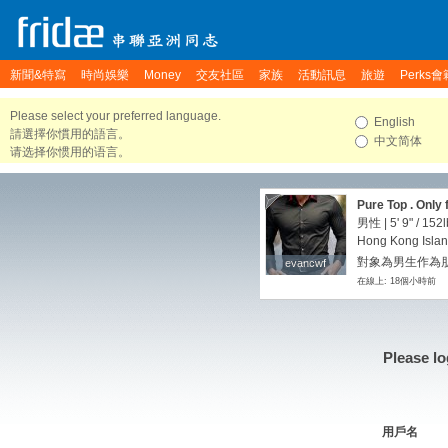
新聞&特寫
時尚娛樂
Money
交友社區
家族
活動訊息
旅遊
Perks會
Please select your preferred language.
English
請選擇你慣用的語言。
中文简体
请选择你惯用的语言。
Pure Top . Only 
man,same here. 
男性 |
5' 9"
/
152l
gathering .
Hong Kong Isla
對象為男生作為朋友
evancwf
evancwf
在線上: 18個小時前
Please lo
用戶名