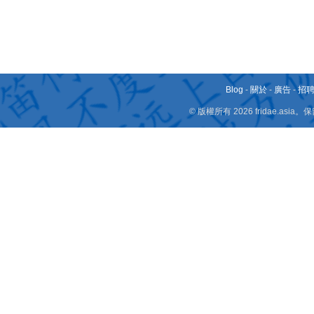
Blog
-
關於
-
廣告
-
招
© 版權所有 2026 fridae.a