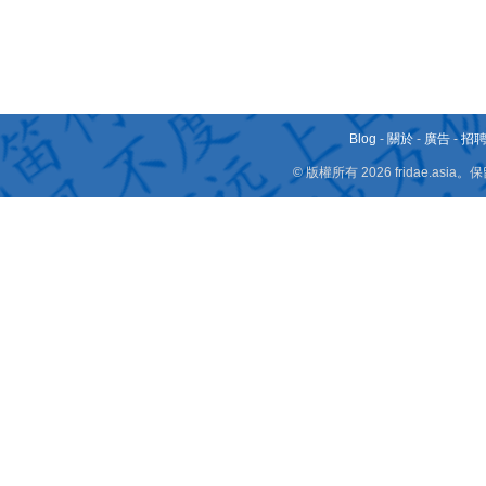
Blog
-
關於
-
廣告
-
招
© 版權所有 2026 fridae.a