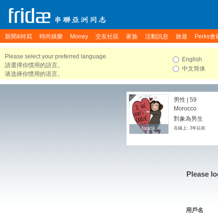
新聞&特寫
時尚娛樂
Money
交友社區
家族
活動訊息
旅遊
Perks會
Please select your preferred language.
English
請選擇你慣用的語言。
中文简体
请选择你惯用的语言。
男性 | 59
Morocco
對象為男生
faridik
faridik
在線上: 3年以前
Please lo
用戶名