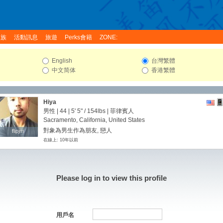
家族
活動訊息
旅遊
Perks會籍
ZONE:
English
台灣繁體
中文简体
香港繁體
Hiya
男性 | 44 |
5' 5"
/
154lbs
| 菲律賓人
Sacramento, California, United States
對象為男生作為朋友, 戀人
flipjm
flipjm
在線上: 10年以前
Please log in to view this profile
用戶名