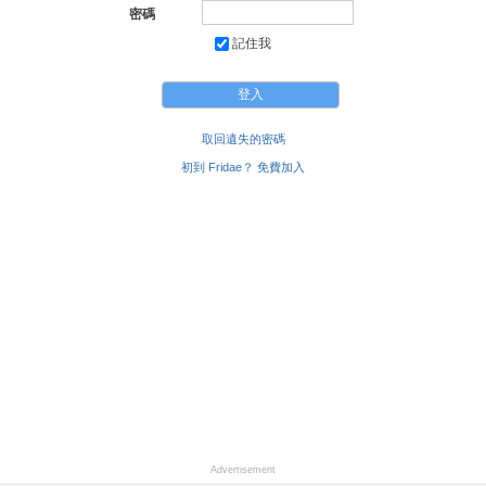
密碼
記住我
取回遺失的密碼
初到 Fridae？ 免費加入
Advertisement