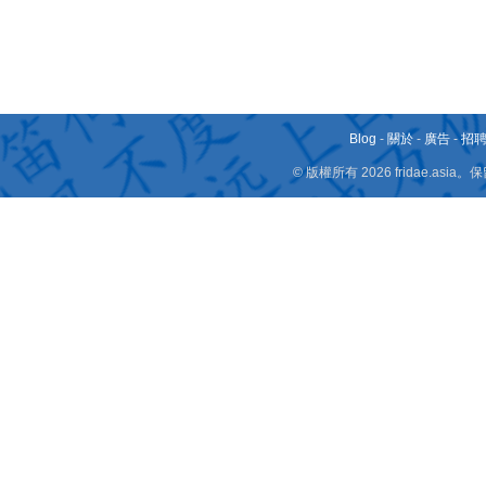
Blog
-
關於
-
廣告
-
招
© 版權所有 2026 fridae.a