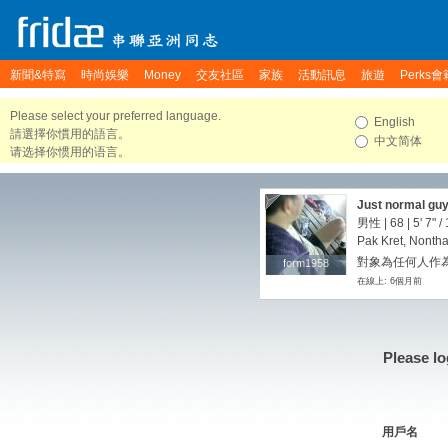
新聞&特寫
時尚娛樂
Money
交友社區
家族
活動訊息
旅遊
Perks會
Please select your preferred language.
English
請選擇你慣用的語言。
中文简体
请选择你惯用的语言。
Just normal guy
男性 | 68 |
5' 7"
/
Pak Kret, Nontha
對象為任何人作
form1958
form1958
在線上: 6個月前
Please lo
用戶名