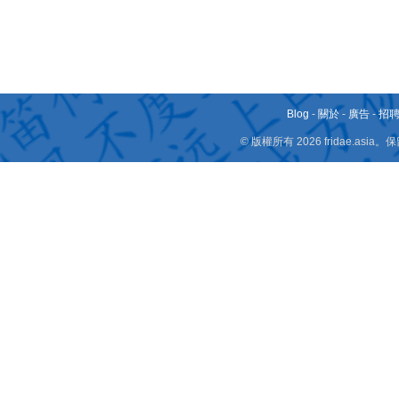
Blog
-
關於
-
廣告
-
招
© 版權所有 2026 fridae.a