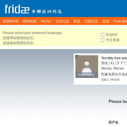
新聞&特寫
時尚娛樂
Money
交友社區
家族
活動訊息
旅遊
Perks會
Please select your preferred language.
English
請選擇你慣用的語言。
中文简体
请选择你惯用的语言。
Terribly free an
男性 | 41 |
5' 7"
/
Macau, Macau
對象為男生作為朋友
freelosophy
freelosophy
在線上: 9年以前
Please lo
用戶名