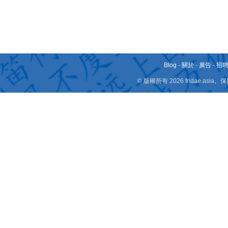
Blog
-
關於
-
廣告
-
招
© 版權所有 2026 fridae.a