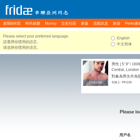
新聞&特寫
時尚娛樂
Money
交友社區
家族
活動訊息
旅遊
Perks會
Please select your preferred language.
English
請選擇你慣用的語言。
中文简体
请选择你惯用的语言。
男性 |
5' 9"
/
160l
Central, London
對象為男生作為戀
friskylad
friskylad
在線上: 8年以前
Please lo
用戶名