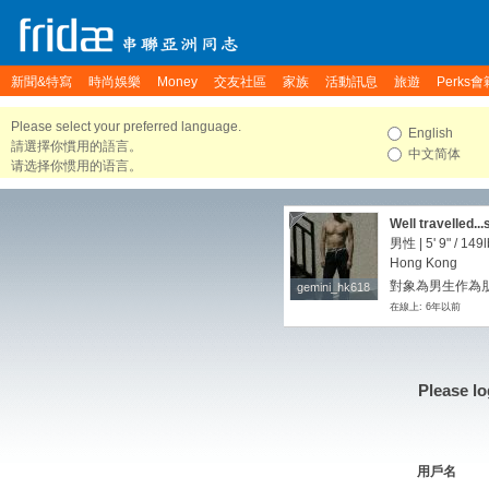
新聞&特寫
時尚娛樂
Money
交友社區
家族
活動訊息
旅遊
Perks會
Please select your preferred language.
English
請選擇你慣用的語言。
中文简体
请选择你惯用的语言。
Well travelled..
男性 |
5' 9"
/
149l
Hong Kong
對象為男生作為朋友
gemini_hk618
gemini_hk618
在線上: 6年以前
Please lo
用戶名