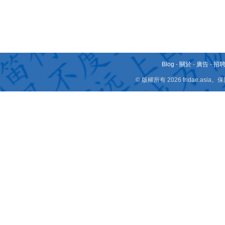
Blog
-
關於
-
廣告
-
招
© 版權所有 2026 fridae.a