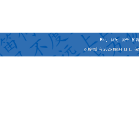
Blog
-
關於
-
廣告
-
招
© 版權所有 2026 fridae.a