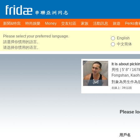
新聞&特寫
時尚娛樂
Money
交友社區
家族
活動訊息
旅遊
Perks會
Please select your preferred language.
English
請選擇你慣用的語言。
中文简体
请选择你惯用的语言。
It is about pick
男性 |
5' 8"
/
167l
Fongshan, Kaohs
對象為男生作為朋
gvd
gvd
在線上: 3年以前
Please lo
用戶名