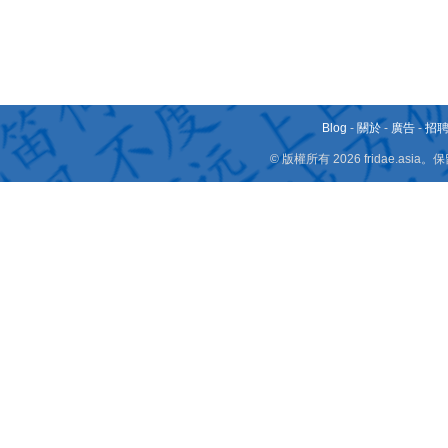
Blog
-
關於
-
廣告
-
招
© 版權所有 2026 fridae.a