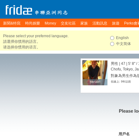
新聞&特寫
時尚娛樂
Money
交友社區
家族
活動訊息
旅遊
Perks會
Please select your preferred language.
English
請選擇你慣用的語言。
中文简体
请选择你惯用的语言。
男性 | 47 |
5' 8"
/
Chofu, Tokyo, J
對象為男生作為朋友
hanalei
hanalei
在線上: 9年以前
Please lo
用戶名