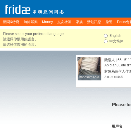
新聞&特寫
時尚娛樂
Money
交友社區
家族
活動訊息
旅遊
Perks會
Please select your preferred language.
English
請選擇你慣用的語言。
中文简体
请选择你惯用的语言。
陰陽人 | 55 |
5' 1
Abidjan, Cote d'I
對象為任何人作
handsom1234
handsom1234
在線上: 8年以前
Please lo
用戶名