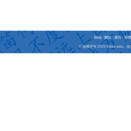
Blog
-
關於
-
廣告
-
招
© 版權所有 2026 fridae.a