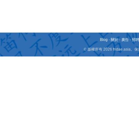
Blog
-
關於
-
廣告
-
招
© 版權所有 2026 fridae.a