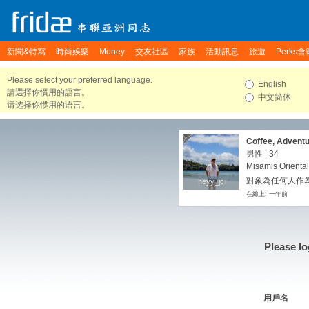
新聞&特寫
時尚娛樂
Money
交友社區
家族
活動訊息
旅遊
Perks會
Please select your preferred language.
English
請選擇你慣用的語言。
中文简体
请选择你惯用的语言。
Coffee, Adventu
男性 | 34
Misamis Oriental
對象為任何人作為
heyy_jc
heyy_jc
在線上: 一年前
Please lo
用戶名