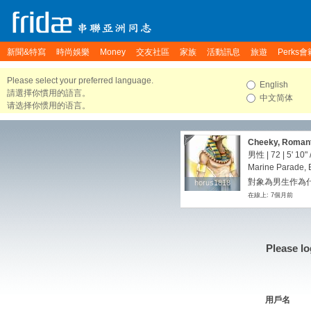
新聞&特寫
時尚娛樂
Money
交友社區
家族
活動訊息
旅遊
Perks會
Please select your preferred language.
English
請選擇你慣用的語言。
中文简体
请选择你惯用的语言。
Cheeky, Romant
男性 | 72 |
5' 10"
Marine Parade, 
對象為男生作為
horus1818
horus1818
在線上: 7個月前
Please lo
用戶名