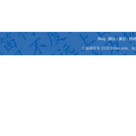
Blog
-
關於
-
廣告
-
招
© 版權所有 2026 fridae.a