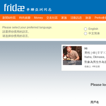
新聞&特寫
時尚娛樂
Money
交友社區
家族
活動訊息
旅遊
Perks會
Please select your preferred language.
English
請選擇你慣用的語言。
中文简体
请选择你惯用的语言。
Hi
男性 | 48 |
5' 5"
/
Naha, Okinawa,
對象為男生作為朋友
ichi977
ichi977
在線上: 4年以前
Please lo
用戶名