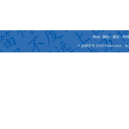
Blog
-
關於
-
廣告
-
招
© 版權所有 2026 fridae.a