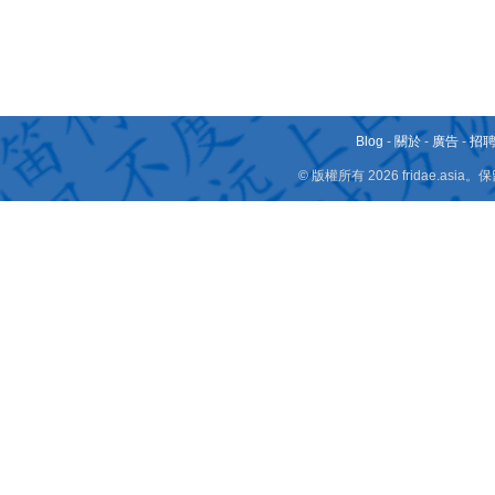
Blog
-
關於
-
廣告
-
招
© 版權所有 2026 fridae.a