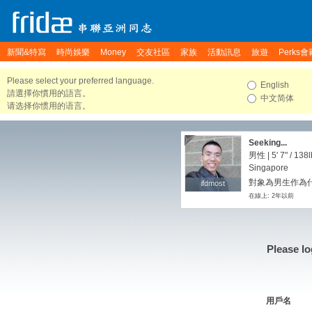
新聞&特寫
時尚娛樂
Money
交友社區
家族
活動訊息
旅遊
Perks會
Please select your preferred language.
English
請選擇你慣用的語言。
中文简体
请选择你惯用的语言。
Seeking...
男性 |
5' 7"
/
138l
Singapore
對象為男生作為
ifdmost
ifdmost
在線上: 2年以前
Please lo
用戶名