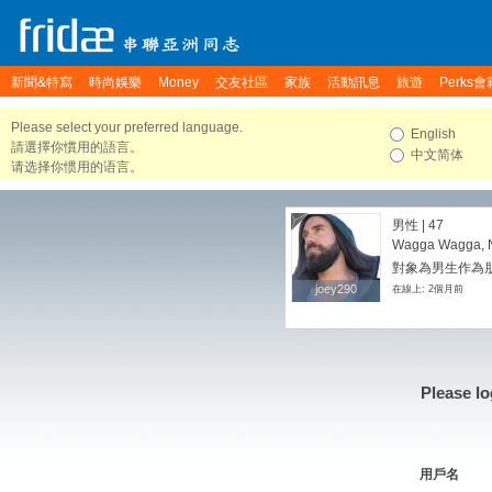
新聞&特寫
時尚娛樂
Money
交友社區
家族
活動訊息
旅遊
Perks會
Please select your preferred language.
English
請選擇你慣用的語言。
中文简体
请选择你惯用的语言。
男性 | 47
Wagga Wagga, N
對象為男生作為朋友
joey290
joey290
在線上: 2個月前
Please lo
用戶名