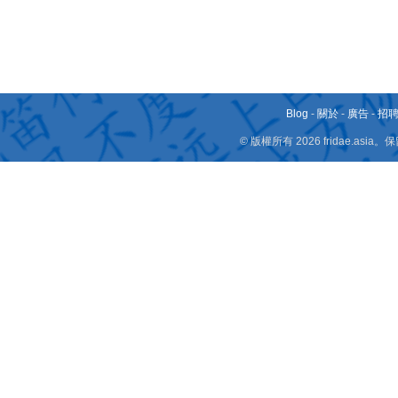
Blog
-
關於
-
廣告
-
招
© 版權所有 2026 fridae.a