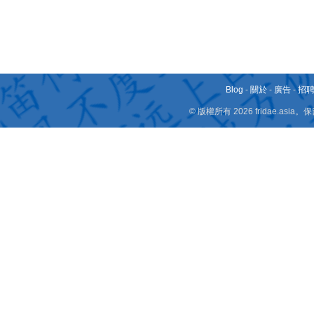
Blog
-
關於
-
廣告
-
招
© 版權所有 2026 fridae.a