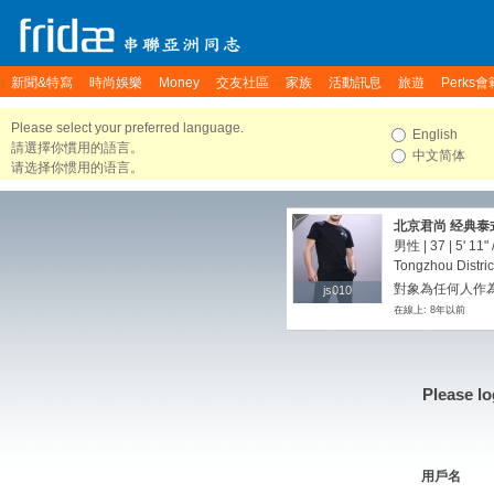
新聞&特寫
時尚娛樂
Money
交友社區
家族
活動訊息
旅遊
Perks會
Please select your preferred language.
English
請選擇你慣用的語言。
中文简体
请选择你惯用的语言。
北京君尚 经典泰式油
男性 | 37 |
5' 11"
Tongzhou Distric
對象為任何人作為
js010
js010
在線上: 8年以前
Please lo
用戶名