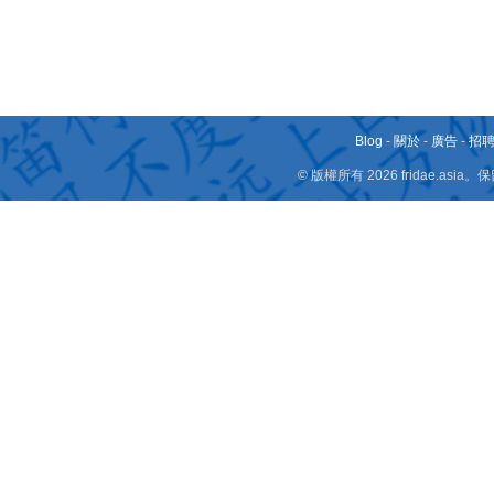
Blog
-
關於
-
廣告
-
招
© 版權所有 2026 fridae.a