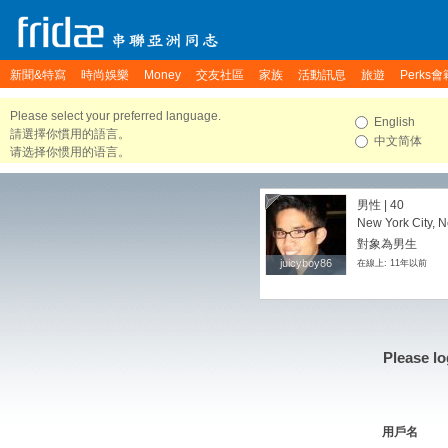
新聞&特寫
時尚娛樂
Money
交友社區
家族
活動訊息
旅遊
Perks會
Please select your preferred language.
English
請選擇你慣用的語言。
中文简体
请选择你惯用的语言。
男性 | 40
New York City, N
對象為男生
juicyboy86
juicyboy86
在線上: 11年以前
Please lo
用戶名