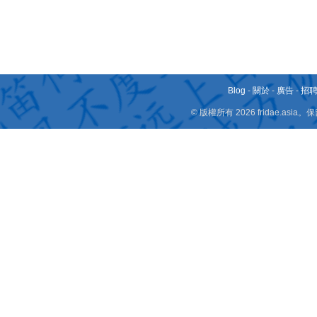
Blog
-
關於
-
廣告
-
招
© 版權所有 2026 fridae.a