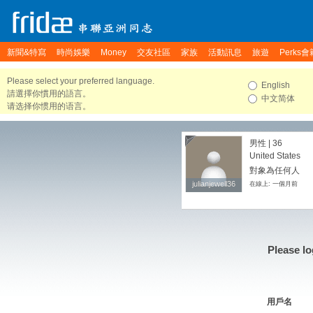
新聞&特寫
時尚娛樂
Money
交友社區
家族
活動訊息
旅遊
Perks會
Please select your preferred language.
English
請選擇你慣用的語言。
中文简体
请选择你惯用的语言。
男性 | 36
United States
對象為任何人
julianjewell36
julianjewell36
在線上: 一個月前
Please lo
用戶名