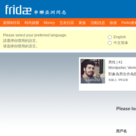
新聞&特寫
時尚娛樂
Money
交友社區
家族
活動訊息
旅遊
Perks會
Please select your preferred language.
English
請選擇你慣用的語言。
中文简体
请选择你惯用的语言。
男性 | 41
Montpelier, Verm
對象為男生作為
juliano142
juliano142
在線上: 9年以前
Please lo
用戶名