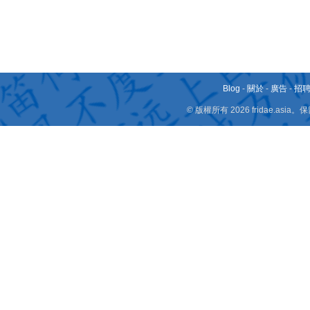
Blog
-
關於
-
廣告
-
招
© 版權所有 2026 fridae.a