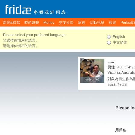
新聞&特寫
時尚娛樂
Money
交友社區
家族
活動訊息
旅遊
Perks會
Please select your preferred language.
English
請選擇你慣用的語言。
中文简体
请选择你惯用的语言。
.......
男性 | 43 |
5' 4"
/
Victoria, Australi
對象為男生作為朋
justsome1
justsome1
在線上: 7年以前
Please lo
用戶名