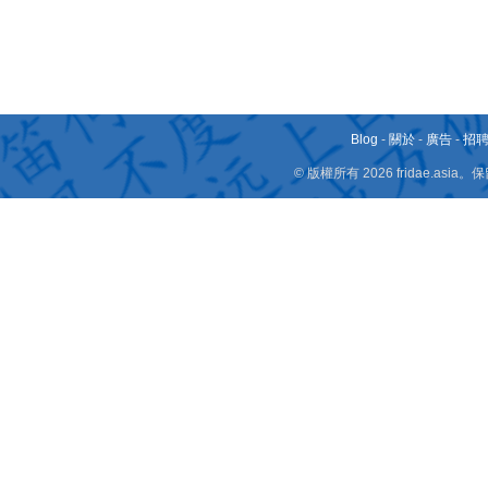
Blog
-
關於
-
廣告
-
招
© 版權所有 2026 fridae.a