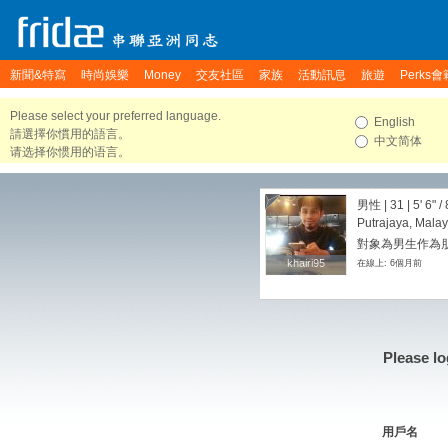
新聞&特寫
時尚娛樂
Money
交友社區
家族
活動訊息
旅遊
Perks會
Please select your preferred language.
English
請選擇你慣用的語言。
中文简体
请选择你惯用的语言。
男性 | 31 |
5' 6"
/
Putrajaya, Malay
對象為男生作為朋友
khairi95
khairi95
在線上: 6個月前
Please lo
用戶名