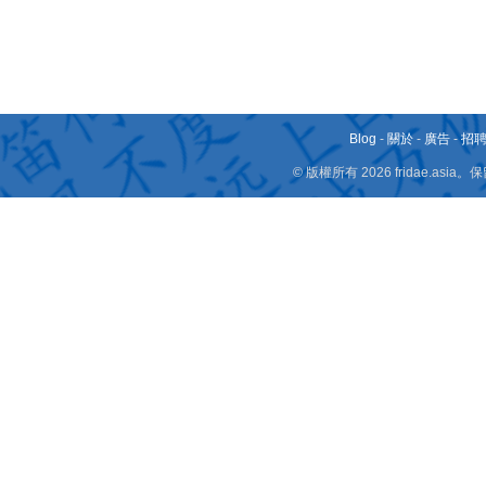
Blog
-
關於
-
廣告
-
招
© 版權所有 2026 fridae.a