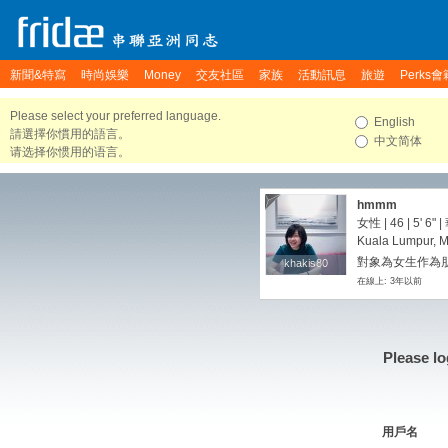
新聞&特寫
時尚娛樂
Money
交友社區
家族
活動訊息
旅遊
Perks會
Please select your preferred language.
English
請選擇你慣用的語言。
中文简体
请选择你惯用的语言。
hmmm
女性 | 46 |
5' 6"
|
Kuala Lumpur, M
對象為女生作為朋
khakis80
khakis80
在線上: 3年以前
Please lo
用戶名