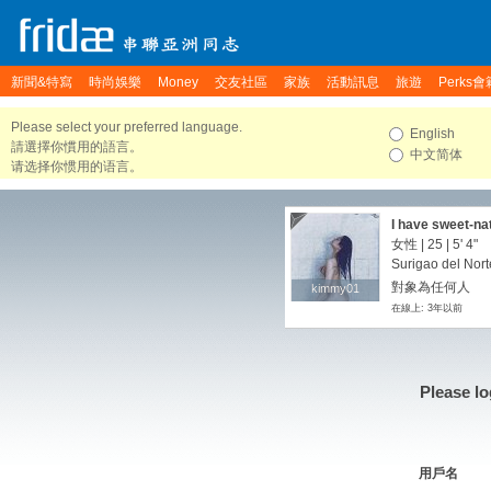
新聞&特寫
時尚娛樂
Money
交友社區
家族
活動訊息
旅遊
Perks會
Please select your preferred language.
English
請選擇你慣用的語言。
中文简体
请选择你惯用的语言。
I have sweet-na
perfect for all 
女性 | 25 |
5' 4"
slightly eccentr
Surigao del Nort
humor and laid-b
對象為任何人
kimmy01
kimmy01
me is bound to be
在線上: 3年以前
the complete pa
perfect date for
desires are to to
our time togethe
manner. I’m a lit
Please lo
and very sensua
soon and you wil
用戶名