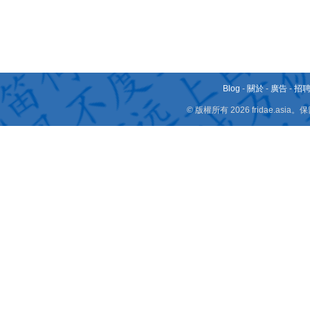
Blog
-
關於
-
廣告
-
招
© 版權所有 2026 fridae.a