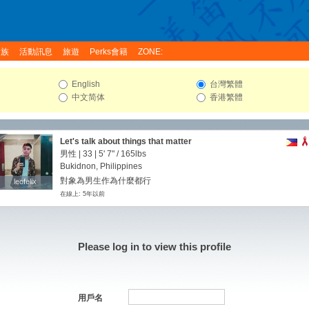
家族
活動訊息
旅遊
Perks會籍
ZONE:
English
台灣繁體
中文简体
香港繁體
Let's talk about things that matter
男性 | 33 |
5' 7"
/
165lbs
Bukidnon, Philippines
對象為男生作為什麼都行
leofelix
leofelix
在線上: 5年以前
Please log in to view this profile
用戶名