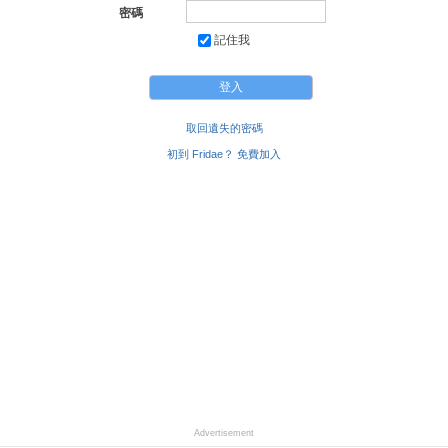
密碼
記住我
取回遺失的密碼
初到 Fridae？ 免費加入
Advertisement