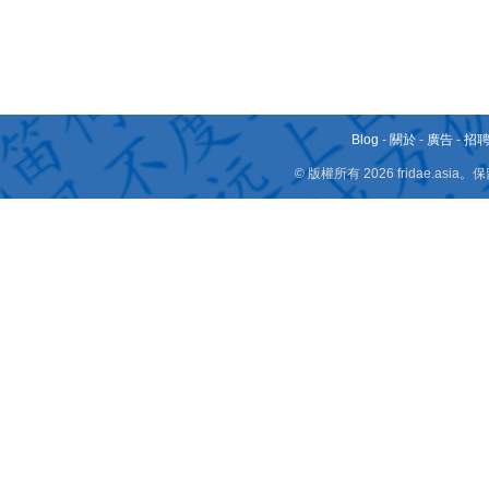
Blog
-
關於
-
廣告
-
招
© 版權所有 2026 fridae.a