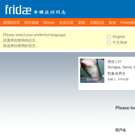
新聞&特寫
時尚娛樂
Money
交友社區
家族
活動訊息
旅遊
Perks會
Please select your preferred language.
English
請選擇你慣用的語言。
中文简体
请选择你惯用的语言。
男性 | 37
Songpa, Seoul, 
對象為男生
linseoul
linseoul
在線上: 11年以前
Please lo
用戶名