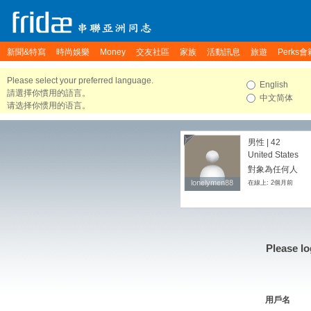
新聞&特寫
時尚娛樂
Money
交友社區
家族
活動訊息
旅遊
Perks會
Please select your preferred language.
English
請選擇你慣用的語言。
中文简体
请选择你惯用的语言。
男性 | 42
United States
對象為任何人
lonelymen88
lonelymen88
在線上: 2個月前
Please lo
用戶名