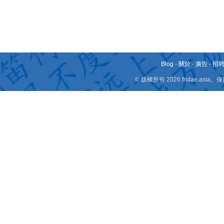
Blog
-
關於
-
廣告
-
招
© 版權所有 2026 fridae.a