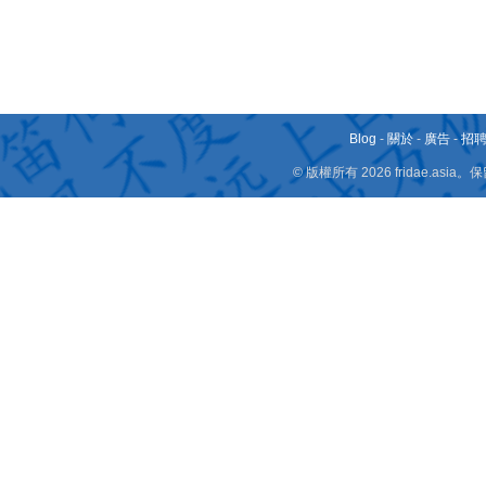
Blog
-
關於
-
廣告
-
招
© 版權所有 2026 fridae.a