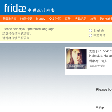
新聞&特寫
時尚娛樂
Money
交友社區
家族
活動訊息
旅遊
Perks會
Please select your preferred language.
English
請選擇你慣用的語言。
中文简体
请选择你惯用的语言。
女性 | 27 |
5' 4"
/
Halmstad, Halla
對象為任何人
louliahussain
louliahussain
在線上: 9年以前
Please lo
用戶名