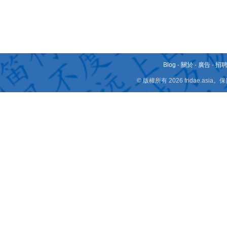
Blog
-
關於
-
廣告
-
招
© 版權所有 2026 fridae.a