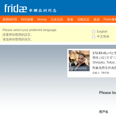
新聞&特寫
時尚娛樂
Money
交友社區
家族
活動訊息
旅遊
Perks會
Please select your preferred language.
English
請選擇你慣用的語言。
中文简体
请选择你惯用的语言。
172.93.41.バニ
男性 | 42 |
5' 8"
/
Shinjuku, Tokyo
對象為男生作為戀
lovesverbal
lovesverbal
在線上: 7個月前
Please lo
用戶名