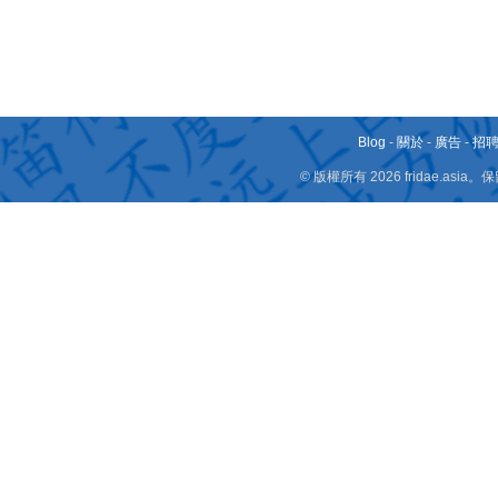
Blog
-
關於
-
廣告
-
招
© 版權所有 2026 fridae.a