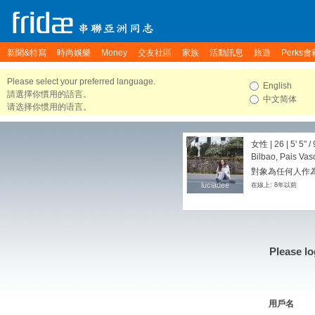
新聞&特寫
時尚娛樂
Money
交友社區
家族
活動訊息
旅遊
Perks會
Please select your preferred language.
English
請選擇你慣用的語言。
中文简体
请选择你惯用的语言。
女性 | 26 |
5' 5"
/
Bilbao, Pais Vas
對象為任何人作
luciadee
luciadee
在線上: 8年以前
Please lo
用戶名