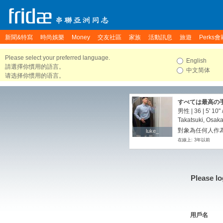
新聞&特寫
時尚娛樂
Money
交友社區
家族
活動訊息
旅遊
Perks會
Please select your preferred language.
English
請選擇你慣用的語言。
中文简体
请选择你惯用的语言。
すべては最高の
男性 | 36 |
5' 10"
Takatsuki, Osak
對象為任何人作
luke_
luke_
在線上: 3年以前
Please lo
用戶名