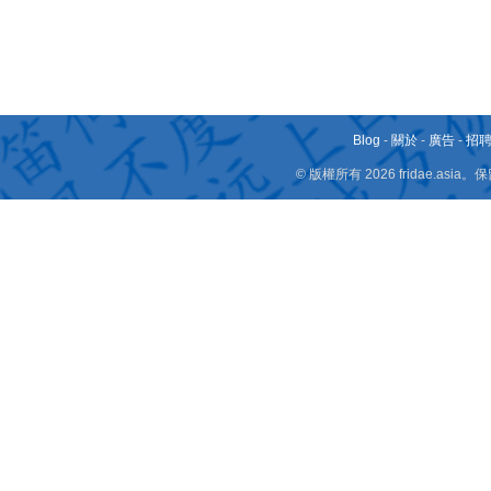
Blog
-
關於
-
廣告
-
招
© 版權所有 2026 fridae.a