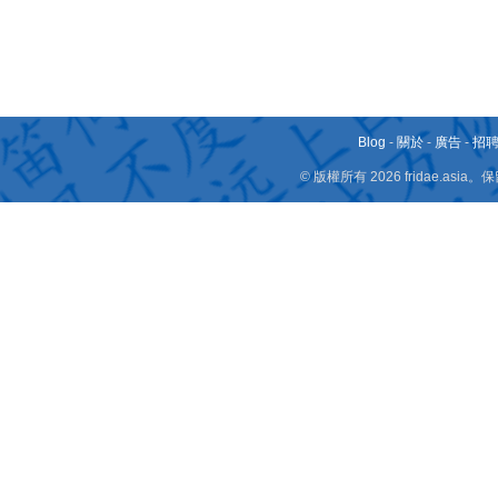
Blog
-
關於
-
廣告
-
招
© 版權所有 2026 fridae.a