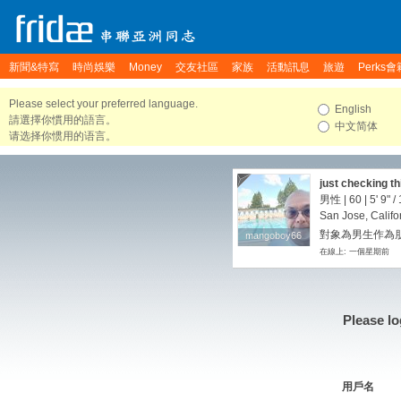
新聞&特寫
時尚娛樂
Money
交友社區
家族
活動訊息
旅遊
Perks會
Please select your preferred language.
English
請選擇你慣用的語言。
中文简体
请选择你惯用的语言。
just checking th
男性 | 60 |
5' 9"
/
San Jose, Califo
對象為男生作為
mangoboy66
mangoboy66
在線上: 一個星期前
Please lo
用戶名