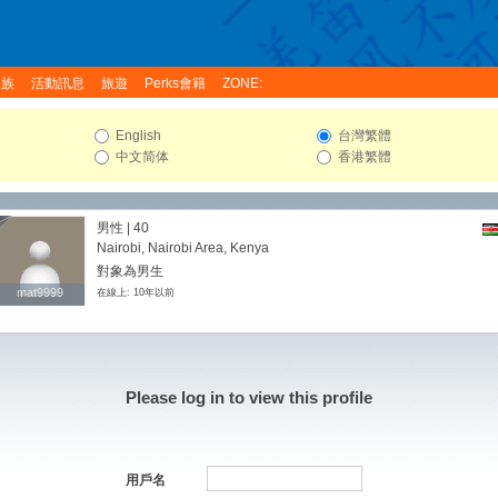
家族
活動訊息
旅遊
Perks會籍
ZONE:
English
台灣繁體
中文简体
香港繁體
男性 | 40
Nairobi, Nairobi Area, Kenya
對象為男生
mat9999
mat9999
在線上: 10年以前
Please log in to view this profile
用戶名