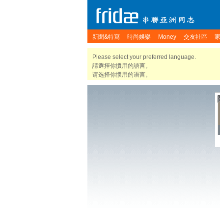
新聞&特寫
時尚娛樂
Money
交友社區
Please select your preferred language.
請選擇你慣用的語言。
请选择你惯用的语言。