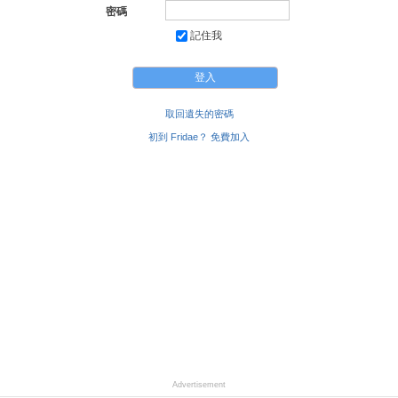
密碼
記住我
取回遺失的密碼
初到 Fridae？ 免費加入
Advertisement