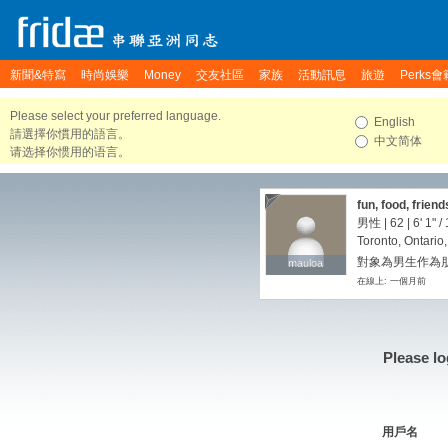
新聞&特寫
時尚娛樂
Money
交友社區
家族
活動訊息
旅遊
Perks會
Please select your preferred language.
English
請選擇你慣用的語言。
中文简体
请选择你惯用的语言。
fun, food, friend
男性 | 62 |
6' 1"
/
Toronto, Ontari
對象為男生作為朋友
mauloa
mauloa
在線上: 一個月前
Please lo
用戶名