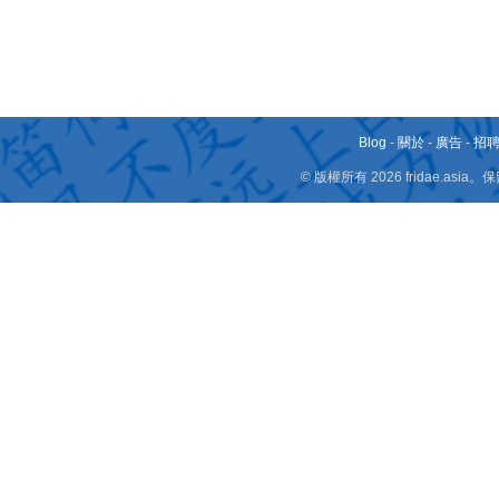
Blog
-
關於
-
廣告
-
招
© 版權所有 2026 fridae.a