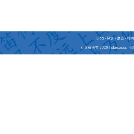
Blog
-
關於
-
廣告
-
招
© 版權所有 2026 fridae.a