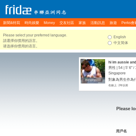
新聞&特寫
時尚娛樂
Money
交友社區
家族
活動訊息
旅遊
Perks會
Please select your preferred language.
English
請選擇你慣用的語言。
中文简体
请选择你惯用的语言。
hi im aussie and
Asian only. Pref
男性 | 54 |
5' 6"
/
Singapore
對象為男生作為
melvinpool
melvinpool
在線上: 2年以前
Please lo
用戶名