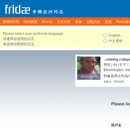
新聞&特寫
時尚娛樂
Money
交友社區
家族
活動訊息
旅遊
Perks會
Please select your preferred language.
English
請選擇你慣用的語言。
中文简体
请选择你惯用的语言。
...nothing colla
男性 | 44 |
6' 0"
/
Bloomington, Ind
對象為男生作為
mercutio25
mercutio25
在線上: 10年以前
Please lo
用戶名