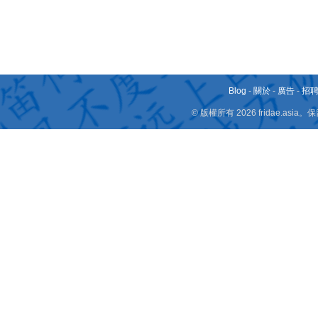
Blog
-
關於
-
廣告
-
招
© 版權所有 2026 fridae.a