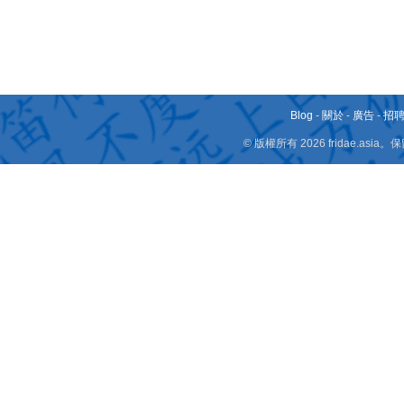
Blog
-
關於
-
廣告
-
招
© 版權所有 2026 fridae.a