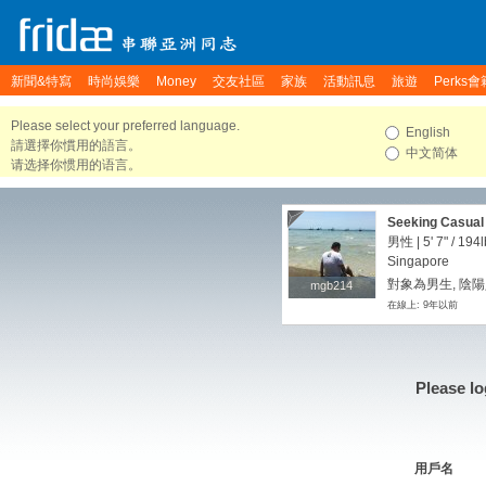
新聞&特寫
時尚娛樂
Money
交友社區
家族
活動訊息
旅遊
Perks會
Please select your preferred language.
English
請選擇你慣用的語言。
中文简体
请选择你惯用的语言。
Seeking Casual F
Tokyo
男性 |
5' 7"
/
194l
Singapore
對象為男生, 陰陽
mgb214
mgb214
在線上: 9年以前
Please lo
用戶名