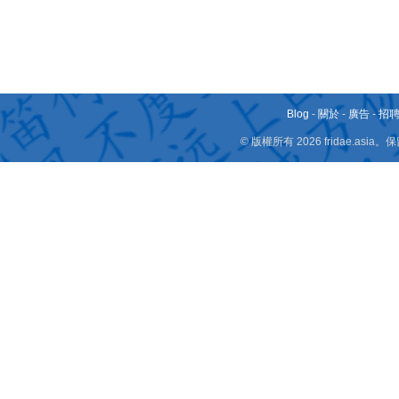
Blog
-
關於
-
廣告
-
招
© 版權所有 2026 fridae.a