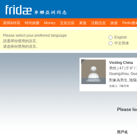
新聞&特寫
時尚娛樂
Money
交友社區
家族
活動訊息
旅遊
Perks會
Please select your preferred language.
English
請選擇你慣用的語言。
中文简体
请选择你惯用的语言。
Visiting China
男性 | 47 |
5' 6"
/
Guangzhou, Gua
對象為男生, 陰陽
mike2916
mike2916
在線上: 2個月前
Please lo
用戶名