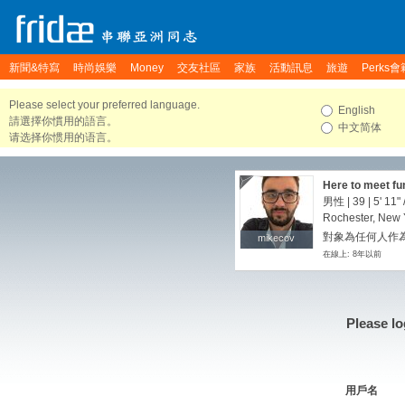
新聞&特寫
時尚娛樂
Money
交友社區
家族
活動訊息
旅遊
Perks會
Please select your preferred language.
English
請選擇你慣用的語言。
中文简体
请选择你惯用的语言。
Here to meet fun
男性 | 39 |
5' 11"
Rochester, New Y
對象為任何人作為
mikecov
mikecov
在線上: 8年以前
Please lo
用戶名