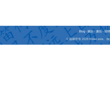
Blog
-
關於
-
廣告
-
招
© 版權所有 2026 fridae.a