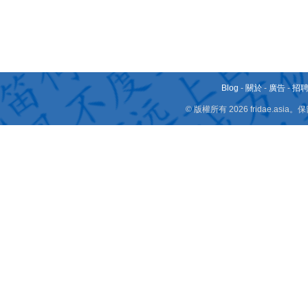
Blog
-
關於
-
廣告
-
招
© 版權所有 2026 fridae.a