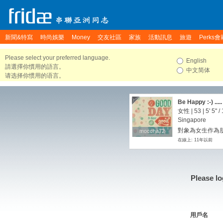
新聞&特寫
時尚娛樂
Money
交友社區
家族
活動訊息
旅遊
Perks會
Please select your preferred language.
English
請選擇你慣用的語言。
中文简体
请选择你惯用的语言。
Be Happy :-) .....
女性 | 53 |
5' 5"
/
Singapore
對象為女生作為朋
moccha72
moccha72
在線上: 11年以前
Please lo
用戶名