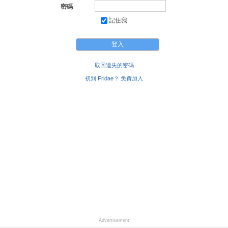
密碼
記住我
取回遺失的密碼
初到 Fridae？ 免費加入
Advertisement