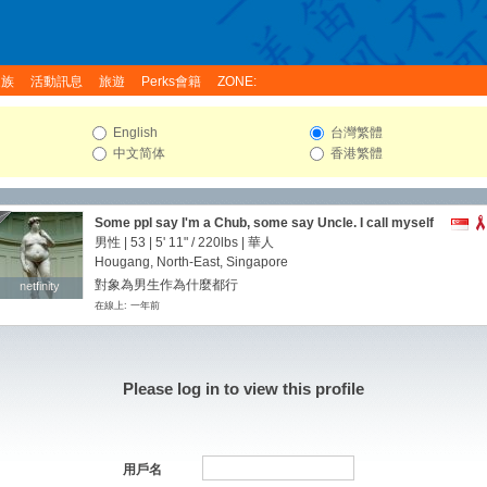
家族
活動訊息
旅遊
Perks會籍
ZONE:
English
台灣繁體
中文简体
香港繁體
Some ppl say I'm a Chub, some say Uncle. I call myself
UFO(Ugly,Fat & Old)
男性 | 53 |
5' 11"
/
220lbs
| 華人
Hougang, North-East, Singapore
對象為男生作為什麼都行
netfinity
netfinity
在線上: 一年前
Please log in to view this profile
用戶名