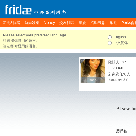
新聞&特寫
時尚娛樂
Money
交友社區
家族
活動訊息
旅遊
Perks會
Please select your preferred language.
English
請選擇你慣用的語言。
中文简体
请选择你惯用的语言。
陰陽人 | 37
Lebanon
對象為任何人
nusa
nusa
在線上: 5年以前
Please lo
用戶名