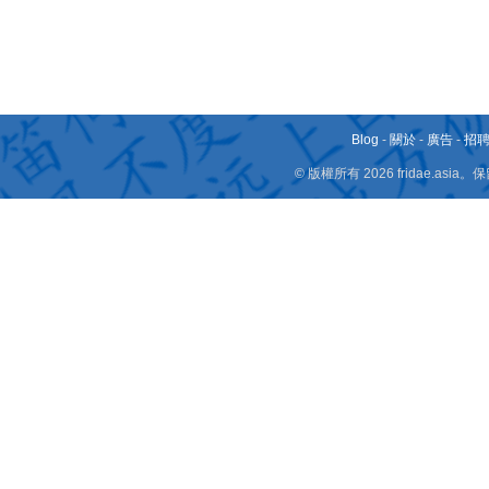
Blog
-
關於
-
廣告
-
招
© 版權所有 2026 fridae.a