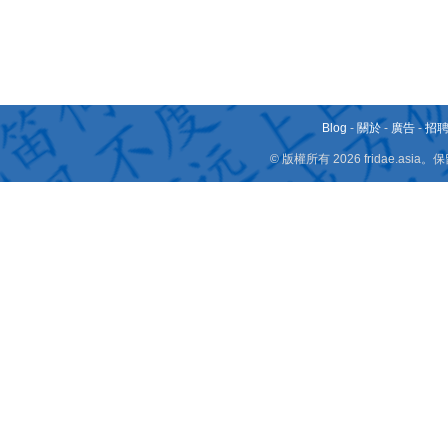
Blog
-
關於
-
廣告
-
招
© 版權所有 2026 fridae.a