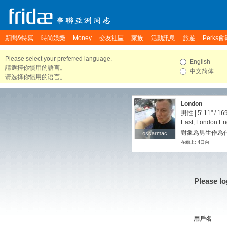
新聞&特寫
時尚娛樂
Money
交友社區
家族
活動訊息
旅遊
Perks會
Please select your preferred language.
English
請選擇你慣用的語言。
中文简体
请选择你惯用的语言。
London
男性 |
5' 11"
/
169
East, London En
對象為男生作為
oscarmac
oscarmac
在線上: 4日內
Please lo
用戶名