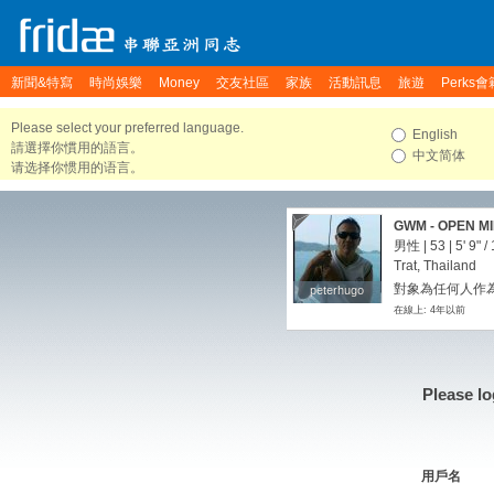
新聞&特寫
時尚娛樂
Money
交友社區
家族
活動訊息
旅遊
Perks會
Please select your preferred language.
English
請選擇你慣用的語言。
中文简体
请选择你惯用的语言。
GWM - OPEN M
男性 | 53 |
5' 9"
/
Trat, Thailand
對象為任何人作為
peterhugo
peterhugo
在線上: 4年以前
Please lo
用戶名