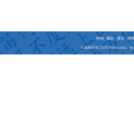
Blog
-
關於
-
廣告
-
招
© 版權所有 2026 fridae.a