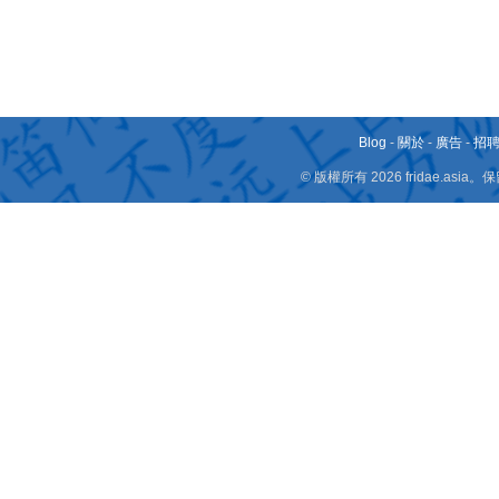
Blog
-
關於
-
廣告
-
招
© 版權所有 2026 fridae.a