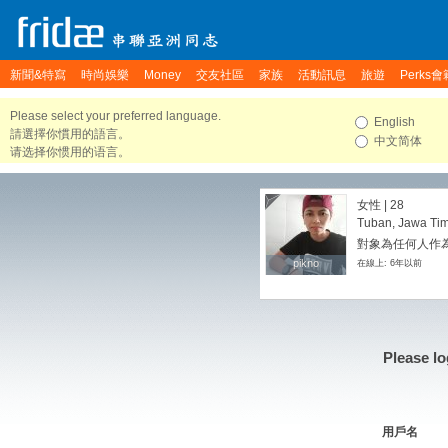
新聞&特寫
時尚娛樂
Money
交友社區
家族
活動訊息
旅遊
Perks會
Please select your preferred language.
English
請選擇你慣用的語言。
中文简体
请选择你惯用的语言。
女性 | 28
Tuban, Jawa Tim
對象為任何人作為
pikno
pikno
在線上: 6年以前
Please lo
用戶名